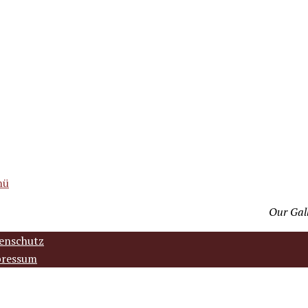
nü
Our Gall
enschutz
ressum