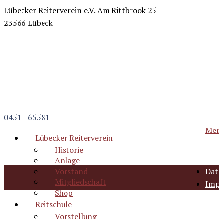
Lübecker Reiterverein e.V.
Am Rittbrook 25
23566 Lübeck
0451 - 65581
Me
Lübecker Reiterverein
Historie
Anlage
Vorstand
Dat
Mitgliedschaft
Imp
Shop
Reitschule
Vorstellung