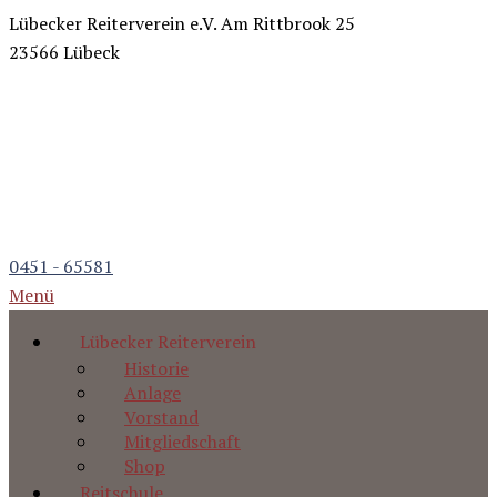
Lübecker Reiterverein e.V.
Am Rittbrook 25
23566 Lübeck
0451 - 65581
Menü
Lübecker Reiterverein
Historie
Anlage
Vorstand
Mitgliedschaft
Shop
Reitschule