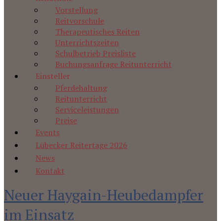
Vorstellung
Reitvorschule
Therapeutisches Reiten
Unterrichtszeiten
Schulbetrieb Preisliste
Buchungsanfrage Reitunterricht
Einsteller
Pferdehaltung
Reitunterricht
Serviceleistungen
Preise
Events
Lübecker Reitertage 2026
News
Kontakt
Neuer Haygain-Heubedampfer
im Einsatz